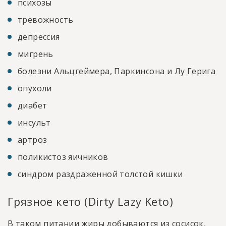
психозы
тревожность
депрессия
мигрень
болезни Альцгеймера, Паркинсона и Лу Герига
опухоли
диабет
инсульт
артроз
поликистоз яичников
синдром раздраженной толстой кишки
Грязное кето (Dirty Lazy Keto)
В таком питании жиры добываются из сосисок,