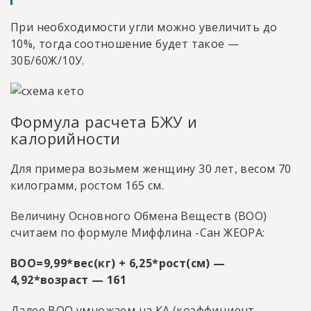
При необходимости угли можно увеличить до
10%, тогда соотношение будет такое —
30Б/60Ж/10У.
Формула расчета БЖУ и
калорийности
Для примера возьмем женщину 30 лет, весом 70
килограмм, ростом 165 см.
Величину Основного Обмена Веществ (ВОО)
считаем по формуле Миффлина -Сан ЖЕОРА:
ВОО=9,99*вес(кг) + 6,25*рост(см) —
4,92*возраст — 161
Далее ВОО умножаем на КА (коэффициент