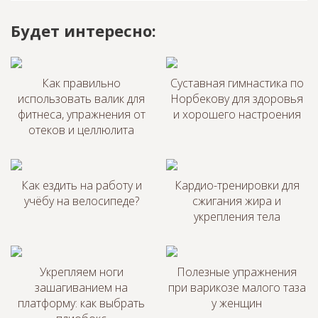
Будет интересно:
Как правильно
Суставная гимнастика по
использовать валик для
Норбекову для здоровья
фитнеса, упражнения от
и хорошего настроения
отеков и целлюлита
Как ездить на работу и
Кардио-тренировки для
учёбу на велосипеде?
сжигания жира и
укрепления тела
Укрепляем ноги
Полезные упражнения
зашагиванием на
при варикозе малого таза
платформу: как выбрать
у женщин