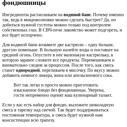
фондюшницы
Ингредиенты растапливаем на
водяной бане
. Почему именно
так, ведь в микроволновке можно сделать быстрее? Да, но
добиться нужной густоты можно только под контролем
собственных глаз. В СВЧ-печи лакомство может подгореть, и
все будет испорчено.
Для водяной бани возьмите две кастрюли – одну больше,
другую поменьше. В большую налейте воды и поставьте на
средний огонь. Опустите в нее маленькую кастрюльку, в
которую заранее сложите все продукты. Перемешиваем и
внимательно следим за процессом. После того, как смесь
станет
однородной
, переливаем в мисочку. По вкусу можно
добавить немного ликера, вина или апельсинового сока.
Вот так легко и просто можно приготовить
изысканное блюдо без фондюшницы. Уверена,
гости непременно оценят ваш кулинарный талант.
Если у вас есть набор для фондю, выложите шоколадную
смесь в тарелку над свечой. Так будет поддерживаться
постоянная температура, и смесь будет нужной нам
консистенции всю трапезу.