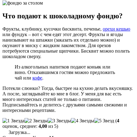
Что подают к шоколадному фондю?
Фрукты, клубнику, кусочки бисквита, печенье,
орехи кешью
или фундук – вот с чем едят этот десерт. Фрукты и ягоды
нанизывают на шпажки (заказать их отдельно можно) и
окунают в миску с жидким лакомством. Для орехов
потребуются специальные щипчики. Бисквит можно полить
шоколадом сверху.
Из алкогольных напитков подают коньяк или
вино. Отказавшимся гостям можно предложить
чай или
кофе
.
Потекли слюнки? Тогда, быстрее на кухню делать вкусняшку.
А после, заглядывайте ко мне в блог. У меня для вас есть
много интересных статей не только о питании.
Подписывайтесь и делитесь с друзьями самыми свежими и
интересными рецептами.
(
4
оценок, среднее:
4,00
из 5)
Загрузка...