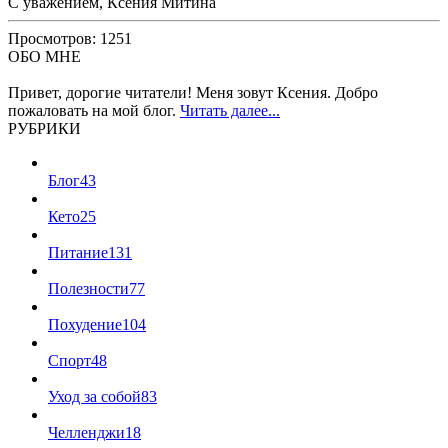
С уважением, Ксения Митина
Просмотров: 1251
ОБО МНЕ
Привет, дорогие читатели! Меня зовут Ксения. Добро
пожаловать на мой блог.
Читать далее...
РУБРИКИ
Блог
43
Кето
25
Питание
131
Полезности
77
Похудение
104
Спорт
48
Уход за собой
83
Челленджи
18