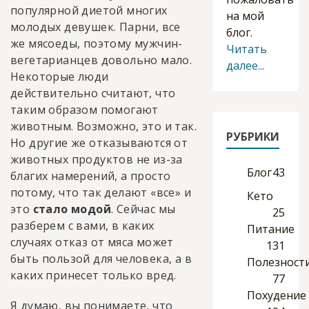
популярной диетой многих
на мой
молодых девушек. Парни, все
блог.
же мясоеды, поэтому мужчин-
Читать
вегетарианцев довольно мало.
далее...
Некоторые люди
действительно считают, что
таким образом помогают
животным. Возможно, это и так.
РУБРИКИ
Но другие же отказываются от
животных продуктов не из-за
Блог
43
благих намерений, а просто
потому, что так делают «все» и
Кето
это
стало модой
. Сейчас мы
25
разберем с вами, в каких
Питание
случаях отказ от мяса может
131
быть пользой для человека, а в
Полезност
каких принесет только вред.
77
Похудение
Я думаю, вы понимаете, что