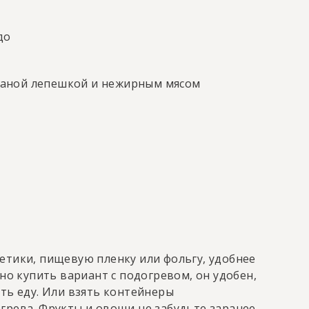
до
жаной лепешкой и нежирным мясом
етики, пищевую пленку или фольгу, удобнее
жно купить вариант с подогревом, он удобен,
ть еду. Или взять контейнеры
грева. Фрукты и овощи не забудьте заранее