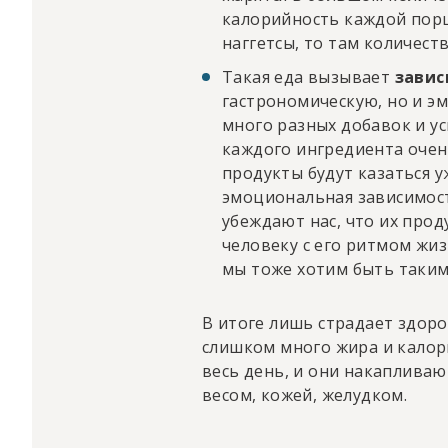
калорийность каждой порц
наггетсы, то там количес
Такая еда вызывает
завис
гастрономическую, но и э
много разных добавок и ус
каждого ингредиента очен
продукты будут казаться у
эмоциональная зависимост
убеждают нас, что их прод
человеку с его ритмом жиз
мы тоже хотим быть таким
В итоге лишь страдает здоро
слишком много жира и калори
весь день, и они накапливаю
весом, кожей, желудком.