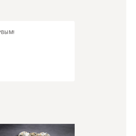
РВЫМ!