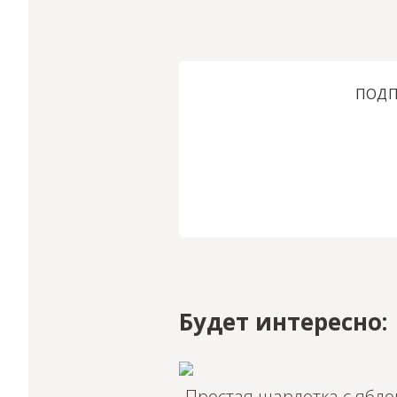
ПОДП
Будет интересно:
Простая шарлотка с ябло