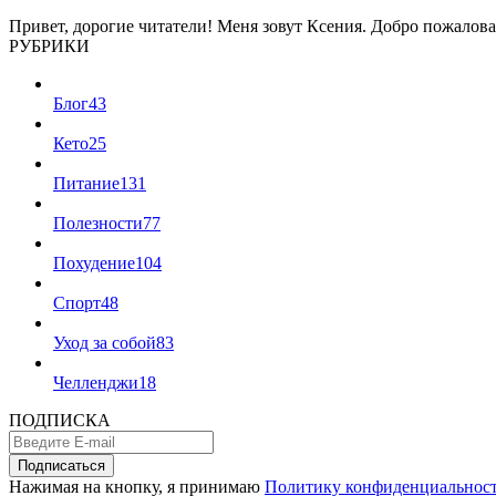
Привет, дорогие читатели! Меня зовут Ксения. Добро пожалова
РУБРИКИ
Блог
43
Кето
25
Питание
131
Полезности
77
Похудение
104
Спорт
48
Уход за собой
83
Челленджи
18
ПОДПИСКА
Подписаться
Нажимая на кнопку, я принимаю
Политику конфиденциальнос