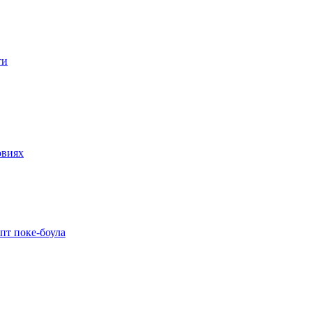
ти
овиях
пт поке-боула