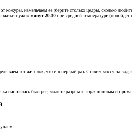
от кожуры, измельчаем ее (берите столько цедры, сколько любит
 коржики нужно
минут 20-30
при средней температуре (подойдет 
ываем тот же трюк, что и в первый раз. Ставим массу на водян
ка настоялась быстрее, можете разрезать корж пополам и промаз
й
купаем: