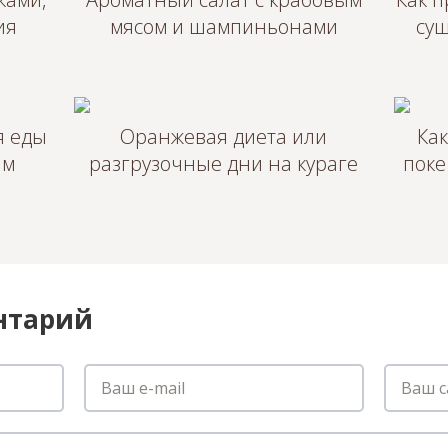
ия
мясом и шампиньонами
су
я еды
Оранжевая диета или
Как
им
разгрузочные дни на кураге
поке
нтарий