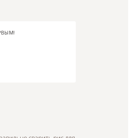
РВЫМ!
равильно сварить рис для