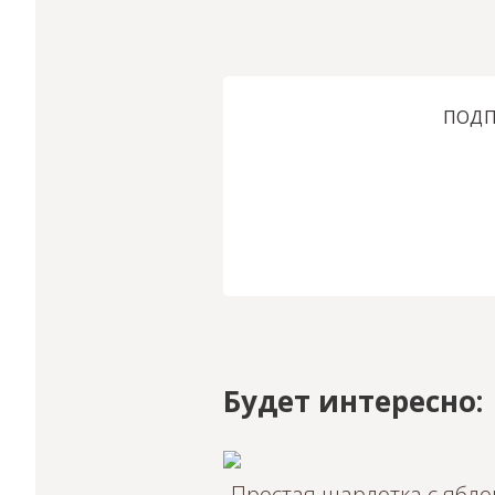
ПОДП
Будет интересно:
Простая шарлотка с ябло