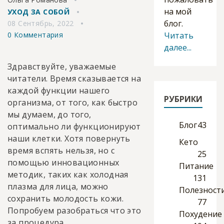
на мой
УХОД ЗА СОБОЙ
блог.
08 Сентябрь, 2022
0 Комментария
Читать
далее...
Здравствуйте, уважаемые
читатели. Время сказывается на
каждой функции нашего
РУБРИКИ
организма, от того, как быстро
мы думаем, до того,
Блог
43
оптимально ли функционируют
наши клетки. Хотя повернуть
Кето
время вспять нельзя, но с
25
помощью инновационных
Питание
методик, таких как холодная
131
плазма для лица, можно
Полезност
сохранить молодость кожи.
77
Попробуем разобраться что это
Похудение
за процедура.