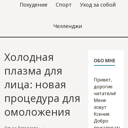
Похудение
Спорт
Уход за собой
Челленджи
Холодная
ОБО МНЕ
плазма для
Привет,
лица: новая
дорогие
читатели!
процедура для
Меня
зовут
омоложения
Ксения.
Добро
пожаловать
Ольга Романова