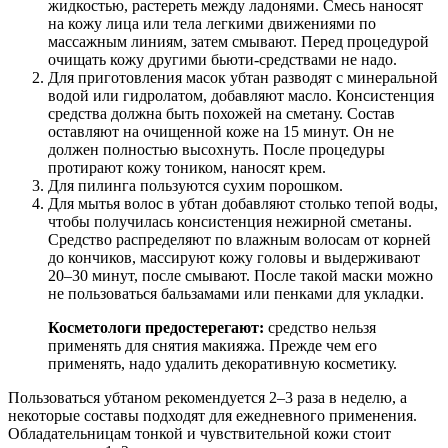
жидкостью, растереть между ладонями. Смесь наносят
на кожу лица или тела легкими движениями по
массажным линиям, затем смывают. Перед процедурой
очищать кожу другими бьюти-средствами не надо.
Для приготовления масок убтан разводят с минеральной
водой или гидролатом, добавляют масло. Консистенция
средства должна быть похожей на сметану. Состав
оставляют на очищенной коже на 15 минут. Он не
должен полностью высохнуть. После процедуры
протирают кожу тоником, наносят крем.
Для пилинга пользуются сухим порошком.
Для мытья волос в убтан добавляют столько тепой воды,
чтобы получилась консистенция нежирной сметаны.
Средство распределяют по влажным волосам от корней
до кончиков, массируют кожу головы и выдерживают
20–30 минут, после смывают. После такой маски можно
не пользоваться бальзамами или пенками для укладки.
Косметологи предостерегают:
средство нельзя
применять для снятия макияжа. Прежде чем его
применять, надо удалить декоративную косметику.
Пользоваться убтаном рекомендуется 2–3 раза в неделю, а
некоторые составы подходят для ежедневного применения.
Обладательницам тонкой и чувствительной кожи стоит