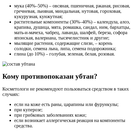
мука (40%–50%) – овсяная, пшеничная, ржаная, рисовая,
гречневая, льняная, миндальная, нутовая, гороховая,
кукурузная, кунжутная;
растительные компоненты (30%–40%) – календула, алоэ,
крапива, душица, мята, ромашка, сандал, ним, бархатцы,
мать-и-мачеха, чабрец, лаванда, шалфей, береза, софора
японская, валериана, тысячелистник и другие;
мылящие растения, содержащие слизи, – корень
солодки, семена льна, липа, семена подорожника;
глина (до 10%) – голубая, зеленая, белая, розовая.
Кому противопоказан убтан?
Косметологи не рекомендуют пользоваться средством в таких
случаях:
если на коже есть раны, царапины или фурункулы;
при куперозе;
при грибковых заболеваниях кожи;
если возникает аллергическая реакция на компоненты
средства.