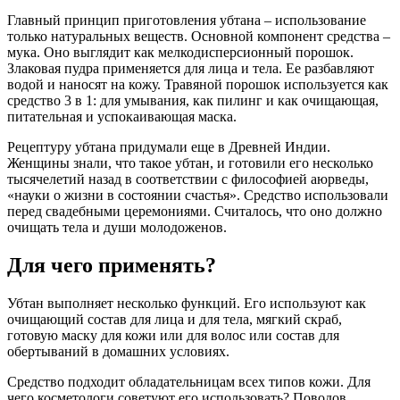
Главный принцип приготовления убтана – использование
только натуральных веществ. Основной компонент средства –
мука. Оно выглядит как мелкодисперсионный порошок.
Злаковая пудра применяется для лица и тела. Ее разбавляют
водой и наносят на кожу. Травяной порошок используется как
средство 3 в 1: для умывания, как пилинг и как очищающая,
питательная и успокаивающая маска.
Рецептуру убтана придумали еще в Древней Индии.
Женщины знали, что такое убтан, и готовили его несколько
тысячелетий назад в соответствии с философией аюрведы,
«науки о жизни в состоянии счастья». Средство использовали
перед свадебными церемониями. Считалось, что оно должно
очищать тела и души молодоженов.
Для чего применять?
Убтан выполняет несколько функций. Его используют как
очищающий состав для лица и для тела, мягкий скраб,
готовую маску для кожи или для волос или состав для
обертываний в домашних условиях.
Средство подходит обладательницам всех типов кожи. Для
чего косметологи советуют его использовать? Поводов